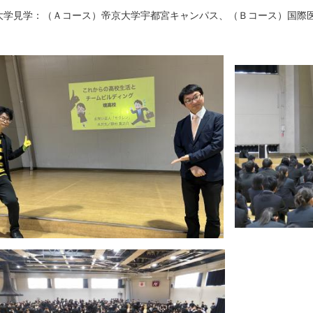
見学：（Ａコース）帝京大学宇都宮キャンパス、（Ｂコース）国際医