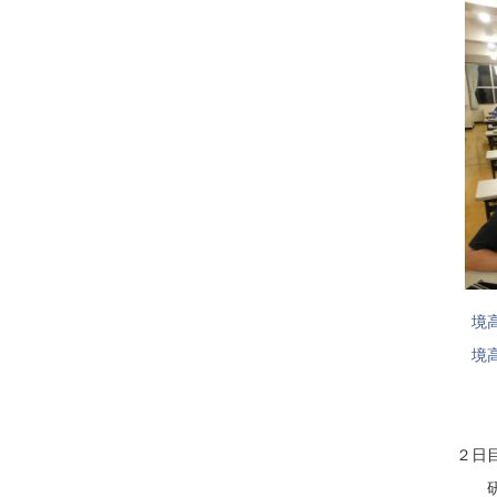
境
境
２日
研修