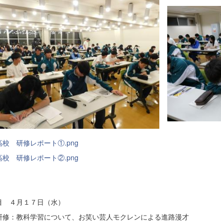
高校 研修レポート①.png
高校 研修レポート②.png
目 ４月１７日（水）
：教科学習について、お笑い芸人モクレンによる進路漫才