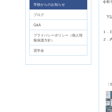
令和
学校からのお知らせ
ブログ
下記
Q&A
１．
プライバシーポリシー（個人情
２．
報保護方針）
（１
奨学金
国
英
（２
〔当