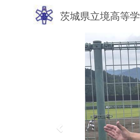
茨城県立境高等学
p
r
e
v
i
o
u
s