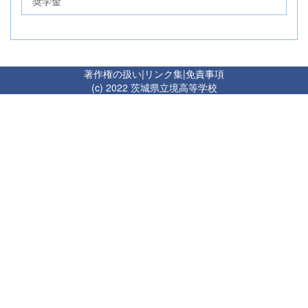
奨学金
著作権の扱い
|
リンク集
|
免責事項
(c) 2022 茨城県立境高等学校