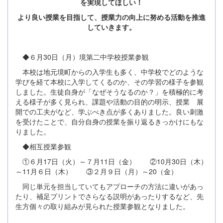
を実現してほしい！
より良い授業を目指して、授業力の向上に努める活動を推進
していきます。
◆６月30日（月）境第二中学校授業参観
本校は地元境町からの入学生も多く、中学校でどのような
学びを経て本校に入学してくるのか、その学習の様子を参観
しました。生徒自身が「なぜそうなるのか？」を積極的に考
える様子が多く見られ、課題や活動の目的の明示、授業 展
開での工夫がなど、学ぶべき点が多くありました。良い刺激
を受けたことで、自分自身の授業を振り返るきっかけにもな
りました。
◆相互授業参観
①６月17日（火）～７月11日（金） ②10月30日（木）
～11月６日（木） ③２月９日（月）～20（金）
同じ単元を担当していてもアプローチの方法に違いがあっ
たり、補足プリントでさらなる説明があったりするなど、先
生方個々の取り組みが見られた授業参観となりました。